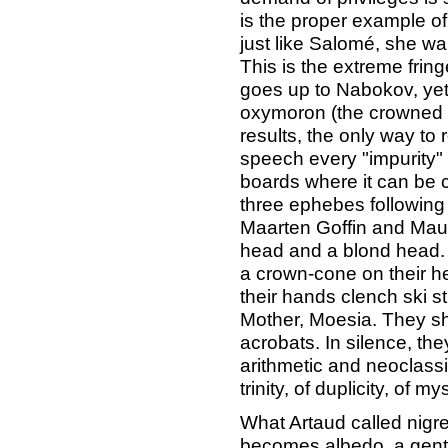
is the proper example of
just like Salomé, she w
This is the extreme fri
goes up to Nabokov, yet 
oxymoron (the crowned a
results, the only way to r
speech every "impurity"
boards where it can be 
three ephebes following o
Maarten Goffin and Maur
head and a blond head. 
a crown-cone on their he
their hands clench ski s
Mother, Moesia. They sh
acrobats. In silence, the
arithmetic and neoclassi
trinity, of duplicity, of my
What Artaud called nigre
becomes albedo, a gentle