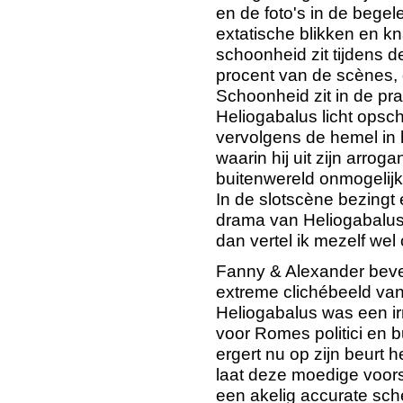
en de foto's in de begel
extatische blikken en kna
schoonheid zit tijdens de
procent van de scènes, d
Schoonheid zit in de pr
Heliogabalus licht opsc
vervolgens de hemel in 
waarin hij uit zijn arroga
buitenwereld onmogelijk
In de slotscène bezing
drama van Heliogabalus. 
dan vertel ik mezelf wel 
Fanny & Alexander beves
extreme clichébeeld van
Heliogabalus was een irr
voor Romes politici en 
ergert nu op zijn beurt h
laat deze moedige voors
een akelig accurate sche