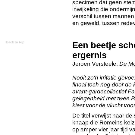
specimen dat geen stem h
inwijkeling die ondermijn
verschil tussen mannen
en geweld, tussen redev
Back to top
Een beetje sch
ergernis
Jeroen Versteele,
De M
Nooit zo'n irritatie gevo
finaal toch nog door de 
avant-gardecollectief F
gelegenheid met twee Be
kiest voor de vlucht voor
De titel verwijst naar d
knaap die Romeins keize
op amper vier jaar tijd 