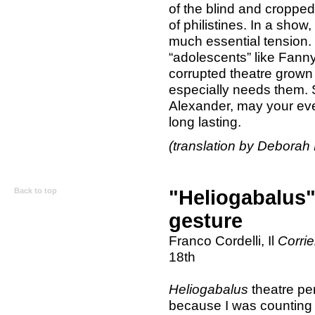
of the blind and cropp
of philistines. In a show,
much essential tension. 
“adolescents” like Fanny
corrupted theatre grown 
especially needs them.
Alexander, may your ev
long lasting.
(translation by Deborah 
Back to top
"Heliogabalus",
gesture
Franco Cordelli, Il
Corrie
18th
Heliogabalus
theatre pe
because I was counting 