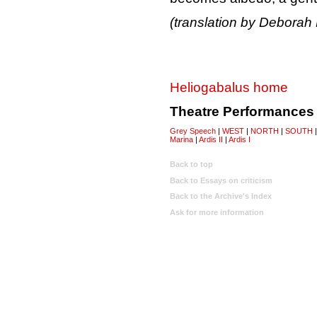
(translation by Deborah 
Heliogabalus home
Theatre Performances
Grey Speech
|
WEST
|
NORTH
|
SOUTH
Marina
|
Ardis II
|
Ardis I
Back to top
Back to Essays on criticism
Back to the Archive's Index
Ask for more information