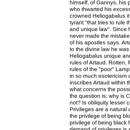
himself, of Gannys, his 
who thwarted his exces
crowned Heliogabalus it 
tyrant "that tries to rul
and unique law". Since
never made the mistake 
of his apostles says. Ar
to the divine law he was
Heliogabalus unique and
rules of Artaud. Rotten,
rules of the "poor" Lampr
in so much esotericism 
inscribes Artaud within th
what concerns the possib
the question is: why is 
not? Is obliquity lesse
Privileges are a natural
the privilege of being b
privilege of being black 
demand of privileges is