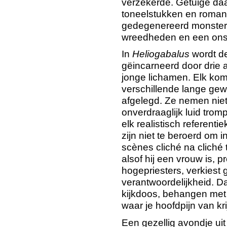
verzekerde. Getuige daa
toneelstukken en roman
gedegenereerd monster 
wreedheden en een onst
In
Heliogabalus
wordt d
gëincarneerd door drie 
jonge lichamen. Elk ko
verschillende lange gew
afgelegd. Ze nemen niet
onverdraaglijk luid trom
elk realistisch referenti
zijn niet te beroerd om i
scènes cliché na cliché
alsof hij een vrouw is, pr
hogepriesters, verkiest
verantwoordelijkheid. Da
kijkdoos, behangen met 
waar je hoofdpijn van kri
Een gezellig avondje uit