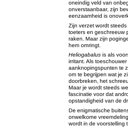
oneindig veld van onbegr
onverstaanbaar, zijn bew
eenzaamheid is onoverk
Zijn verzet wordt steed
toeters en geschreeuw pr
raken. Maar zijn pogingen
hem omringt.
Heliogabalus
is als voo
irritant. Als toeschouwer
aanknopingspunten te z
om te begrijpen wat je zie
doorbreken, het schree
Maar je wordt steeds w
fascinatie voor dat andr
opstandigheid van de dr
De enigmatische buitens
onwelkome vreemdelin
wordt in de voorstelling 