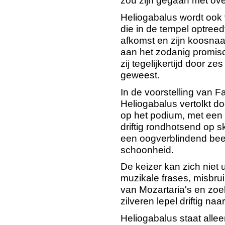
zou zijn gegaan met ove
Heliogabalus wordt ook 
die in de tempel optreed
afkomst en zijn koosna
aan het zodanig promisc
zij tegelijkertijd door z
geweest.
In de voorstelling van 
Heliogabalus vertolkt do
op het podium, met een
driftig rondhotsend op sk
een oogverblindend beel
schoonheid.
De keizer kan zich niet u
muzikale frases, misbr
van Mozartaria's en zoe
zilveren lepel driftig na
Heliogabalus staat allee