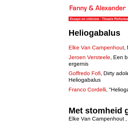
Essays on criticism - Theatre Perform
Heliogabalus
Elke Van Campenhout
,
Jeroen Versteele
, Een b
ergernis
Goffredo Fofi
, Dirty ad
Heliogabalus
Franco Cordelli
, "Heliog
Met stomheid 
Elke Van Campenhout 