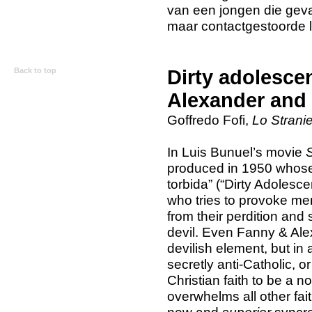
van een jongen die gevan
maar contactgestoorde 
Back to top
Dirty adolesce
Alexander and
Goffredo Fofi,
Lo Stranie
In Luis Bunuel’s movie
produced in 1950 whose 
torbida” (“Dirty Adolescen
who tries to provoke me
from their perdition and s
devil. Even Fanny & Al
devilish element, but in
secretly anti-Catholic, or
Christian faith to be a no
overwhelms all other fai