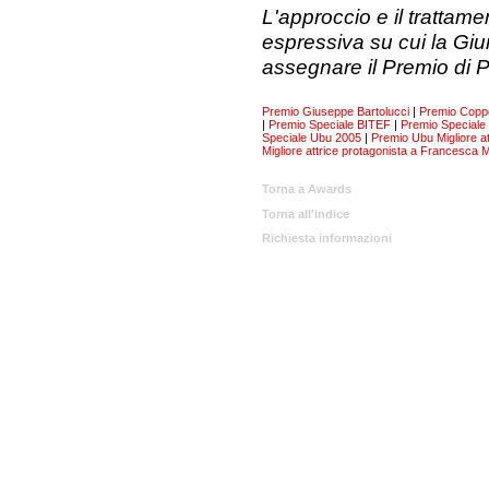
L'approccio e il trattame
espressiva su cui la Giu
assegnare il Premio di 
Premio Giuseppe Bartolucci
|
Premio Coppo
|
Premio Speciale BITEF
|
Premio Speciale 
Speciale Ubu 2005
|
Premio Ubu Migliore a
Migliore attrice protagonista a Francesca
Torna a Awards
Torna all'indice
Richiesta informazioni