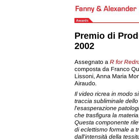
Awards
Premio di Pro
2002
Assegnato a
R for Red
composta da Franco Quad
Lissoni, Anna Maria Mo
Airaudo
.
Il video ricrea in modo
traccia subliminale dell
l'esasperazione patologi
che trasfigura la materia
Questa componente rileva
di eclettismo formale a
dall'intensità della tessi