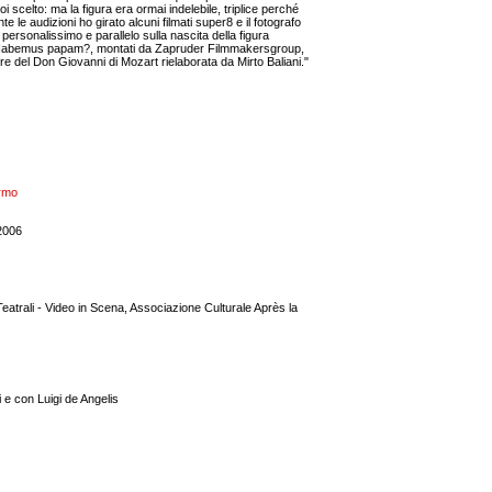
i scelto: ma la figura era ormai indelebile, triplice perché
e le audizioni ho girato alcuni filmati super8 e il fotografo
ersonalissimo e parallelo sulla nascita della figura
 in Habemus papam?, montati da Zapruder Filmmakersgroup,
re del Don Giovanni di Mozart rielaborata da Mirto Baliani."
ermo
 2006
Teatrali - Video in Scena, Associazione Culturale Après la
 e con Luigi de Angelis