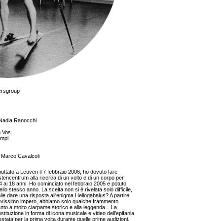
ersgroup
 Nadia Ranocchi
m Vos
ampi
, Marco Cavalcoli
uttato a Leuven il 7 febbraio 2006, ho dovuto fare
stencentrum alla ricerca di un volto e di un corpo per
 ai 18 anni. Ho cominciato nel febbraio 2005 e potuto
ello stesso anno. La scelta non si è rivelata solo difficile,
ile dare una risposta all'enigma Heliogabalus? A partire
revissimo impero, abbiamo solo qualche frammento
anto a molto ciarpame storico e alla leggenda... La
ituzione in forma di icona musicale e video dell'epifania
festata per la prima volta durante quelle prime audizioni.