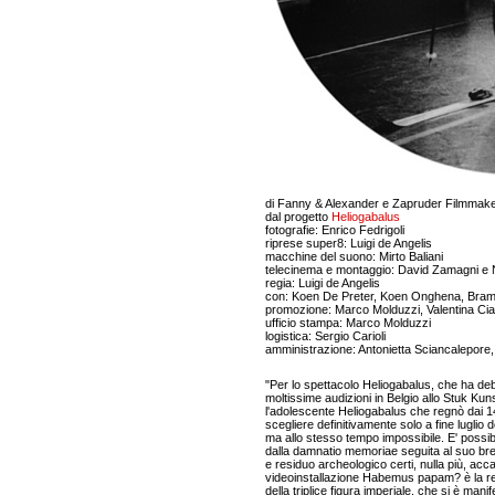
di Fanny & Alexander e Zapruder Filmmak
dal progetto
Heliogabalus
fotografie: Enrico Fedrigoli
riprese super8: Luigi de Angelis
macchine del suono: Mirto Baliani
telecinema e montaggio: David Zamagni e
regia: Luigi de Angelis
con: Koen De Preter, Koen Onghena, Bra
promozione: Marco Molduzzi, Valentina Ci
ufficio stampa: Marco Molduzzi
logistica: Sergio Carioli
amministrazione: Antonietta Sciancalepore
"Per lo spettacolo Heliogabalus, che ha deb
moltissime audizioni in Belgio allo Stuk Kun
l'adolescente Heliogabalus che regnò dai 14
scegliere definitivamente solo a fine luglio d
ma allo stesso tempo impossibile. E' possib
dalla damnatio memoriae seguita al suo b
e residuo archeologico certi, nulla più, acc
videoinstallazione Habemus papam? è la rest
della triplice figura imperiale, che si è mani