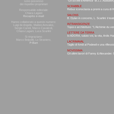
"Gli uccelli d'America" di J.J. Audubon
sono possesso
dei rispettivi proprietari
SCRABBLE
Rebus iconoclasta a premi a cura di
Responsabile editoriale:
Chiara Lagani
SALONS
Recapito e-mail
B. Dylan in concerto, L. Scarlini: il tea
Hanno collaborato a questo numero:
INTRANSIGENZE
Luigi de Angelis, Matteo Arevalos,
Topoi e architetture: "L'Alchimie du ve
Sergio Carioli, Marco Cavalcoli,
Chiara Lagani, Luca Scarlini
LETTERE DA TERRA
Io ADORA, saluto voi, la vita, Ardis Hal
Si ringraziano:
Marco Belpoliti, Lo Straniero,
LACRIMAVAL
P-Bart
Taglio di fondi al Podewil e una riflessi
NOVISSIMA
Gli ultimi lavori di Fanny & Alexander. 