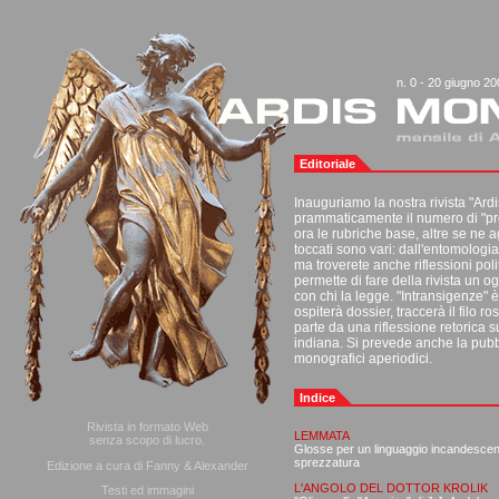
n. 0 - 20 giugno 2
Editoriale
Inauguriamo la nostra rivista "Ar
prammaticamente il numero di "pr
ora le rubriche base, altre se ne
toccati sono vari: dall'entomologia, 
ma troverete anche riflessioni poli
permette di fare della rivista un 
con chi la legge. "Intransigenze" 
ospiterà dossier, traccerà il filo
parte da una riflessione retorica su
indiana. Si prevede anche la pubbli
monografici aperiodici.
Indice
Rivista in formato Web
LEMMATA
senza scopo di lucro.
Glosse per un linguaggio incandescente
sprezzatura
Edizione a cura di Fanny & Alexander
L'ANGOLO DEL DOTTOR KROLIK
Testi ed immagini