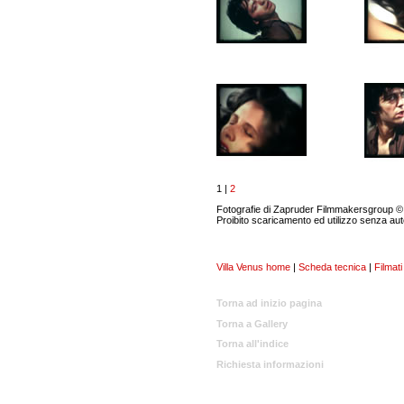
1 |
2
Fotografie di Zapruder Filmmakersgroup © Tutt
Proibito scaricamento ed utilizzo senza aut
Villa Venus home
|
Scheda tecnica
|
Filmati
Torna ad inizio pagina
Torna a Gallery
Torna all'indice
Richiesta informazioni