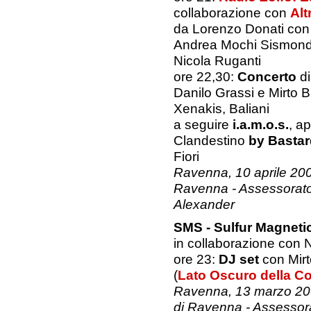
collaborazione con
Alt
da Lorenzo Donati con
Andrea Mochi Sismondi
Nicola Ruganti
ore 22,30:
Concerto
di
Danilo Grassi e Mirto B
Xenakis, Baliani
a seguire
i.a.m.o.s.
, a
Clandestino
by Bastar
Fiori
Ravenna, 10 aprile 200
Ravenna - Assessorato 
Alexander
SMS - Sulfur Magnet
in collaborazione co
ore 23:
DJ set
con Mirt
(
Lato Oscuro della C
Ravenna, 13 marzo 200
di Ravenna - Assessorat