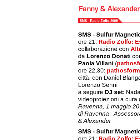
SMS - Radio Zolfo 2009
SMS - Sulfur Magnet
ore 21:
Radio Zolfo: E
collaborazione con
Alt
da
Lorenzo Donati
co
Paola Villani
(
pathosf
ore 22,30:
pathosform
città, con Daniel Blang
Lorenzo Senni
a seguire
DJ set
: Nada
videoproiezioni a cura 
Ravenna, 1 maggio 200
di Ravenna - Assessorat
& Alexander
SMS - Sulfur Magnet
ore 21:
Radio Zolfo: E