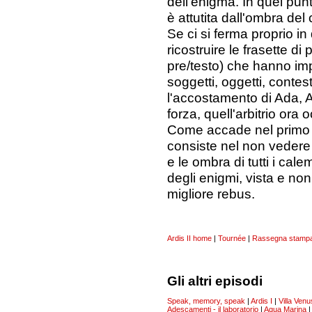
dell'enigma. In quel pun
è attutita dall'ombra del
Se ci si ferma proprio i
ricostruire le frasette di
pre/testo) che hanno impo
soggetti, oggetti, contest
l'accostamento di Ada, Ard
forza, quell'arbitrio ora
Come accade nel primo de
consiste nel non vedere c
e le ombra di tutti i cal
degli enigmi, vista e non
migliore rebus.
Ardis II home
|
Tournée
|
Rassegna stamp
Gli altri episodi
Speak, memory, speak
|
Ardis I
|
Villa Venu
Adescamenti - il laboratorio
|
Aqua Marina