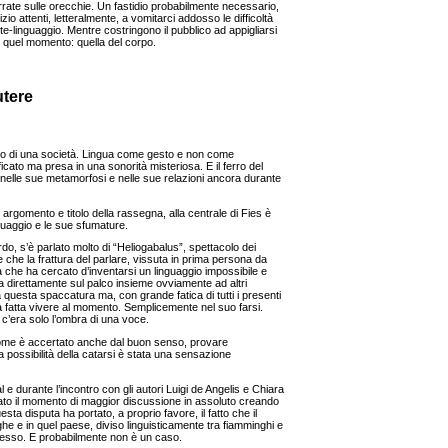
rrate sulle orecchie. Un fastidio probabilmente necessario,
io attenti, letteralmente, a vomitarci addosso le difficoltà
linguaggio. Mentre costringono il pubblico ad appigliarsi
n quel momento: quella del corpo.
utere
 di una società. Lingua come gesto e non come
cato ma presa in una sonorità misteriosa. E il ferro del
o nelle sue metamorfosi e nelle sue relazioni ancora durante
argomento e titolo della rassegna, alla centrale di Fies è
guaggio e le sue sfumature.
rdo, s’è parlato molto di “Heliogabalus”, spettacolo dei
che la frattura del parlare, vissuta in prima persona da
a che ha cercato d’inventarsi un linguaggio impossibile e
ita direttamente sul palco insieme ovviamente ad altri
 questa spaccatura ma, con grande fatica di tutti i presenti
’ha fatta vivere al momento. Semplicemente nel suo farsi.
e c’era solo l’ombra di una voce.
 come è accertato anche dal buon senso, provare
 possibilità della catarsi è stata una sensazione
l e durante l’incontro con gli autori Luigi de Angelis e Chiara
ato il momento di maggior discussione in assoluto creando
uesta disputa ha portato, a proprio favore, il fatto che il
elghe e in quel paese, diviso linguisticamente tra fiamminghi e
cesso. E probabilmente non è un caso.