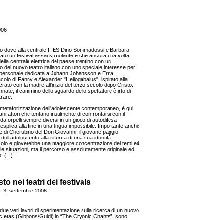
2006
a Dro dove alla centrale FIES Dino Sommadossi e Barbara
to un festival assai stimolante e che ancora una volta
lla centrale elettrica del paese trentino con un
 del nuovo teatro italiano con uno speciale interesse per
 personale dedicata a Johann Johansson e Erna
colo di Fanny e Alexander "Heliogabalus", ispirato alla
rato con la madre all'inizio del terzo secolo dopo Cristo.
e, il cammino dello sguardo dello spettatore è irto di
trare.
e metaforizzazione dell'adolescente contemporaneo, è qui
ani attori che tentano inutilmente di confrontarsi con il
a orpelli sempre diversi in un gioco di autodifesa
esplica alla fine in una lingua impossibile. Importante anche
ie di Cherubino del Don Giovanni, il giovane paggio
dell’adolescente alla ricerca di una sua identità.
acolo e gioverebbe una maggiore concentrazione dei temi ed
le situazioni, ma il percorso è assolutamente originale ed
 (...)
to nei teatri dei festivals
nr. 3, settembre 2006
à, due veri lavori di sperimentazione sulla ricerca di un nuovo
a Socìetas (Gibbons/Guidi) in “The Cryonic Chants”, sono: