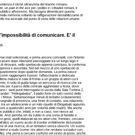
lenza il cliché oltranzista del tiranno romano.
nte, un
pain in the ass
per i politici e i cittadini romani, e
 pubblico all’estremo. Ma bisogna dimenticare questa
lla memoria soltanto la raffigurazione destabilizzante di
llo ma asociale dal punto di vista delle relazioni umane.
'impossibilità di comunicare. E' il
06
ai stati selezionati, e prima ancora concepiti, con l’intento
rincasare dopo rilassanti passeggiate tra un lungo lago e
de di ritrovare, nello spettacolo appena concluso, la conferma
 appresa e assorbita. Nel bel mezzo di uno spettacolo di
a quantomeno dopo qualche domanda. La prima nasce
come raggiungere il posto: l’affascinante e dislocata
ltima matura in sala di fronte a un gruppo di attori cui il
e, il ruolo di guida lungo un percorso di ricerca che va
te per il parco della centrale agghindato a festa, dove
o i tanti punti interrogativi in uscita dalla Sala Turbina 2,
der: “Heliogabalus”, il piatto forte (in tutti i sensi) della
e i Motus. Settantacinque minuti di tentativi (volutamente)
n segnale di presenza, una fonte di contatto, una relazione,
tra un adolescente e un mito (quello di Eliogabalo appunto,
atore a quattordici anni per volontà delle madri). Ma anche
e pubblico che, infatti, e non a caso, non riesce ad
o. Anzi piomba sin da subito in una sorta di fastidio e
 gesti, quelli elaborati da tre attori che, frenetici, cercano
all’alto) un suono acuto di trombe orribilmente dissonante
one di una ricerca, di un tentativo senza sbocchi. Un suono
ettervi a nudo (come i tre attori che recitano sul palco con
collo), che porta a cercare conforto nel vicino di posto, anche