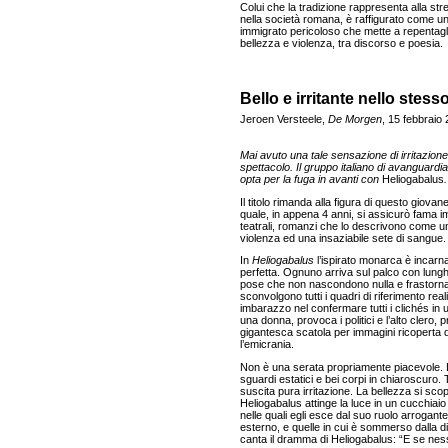
Colui che la tradizione rappresenta alla st
nella società romana, è raffigurato come un 
immigrato pericoloso che mette a repentaglio
bellezza e violenza, tra discorso e poesia.
Bello e irritante nello stes
Jeroen Versteele,
De Morgen
, 15 febbraio
Mai avuto una tale sensazione di irritazio
spettacolo. Il gruppo italiano di avanguardi
opta per la fuga in avanti con
Heliogabalus
.
Il titolo rimanda alla figura di questo giov
quale, in appena 4 anni, si assicurò fama 
teatrali, romanzi che lo descrivono come 
violenza ed una insaziabile sete di sangue.
In
Heliogabalus
l’ispirato monarca è incarna
perfetta. Ognuno arriva sul palco con lungh
pose che non nascondono nulla e frastornano
sconvolgono tutti i quadri di riferimento rea
imbarazzo nel confermare tutti i clichés i
una donna, provoca i politici e l’alto clero, 
gigantesca scatola per immagini ricoperta d
l’emicrania.
Non è una serata propriamente piacevole. L
sguardi estatici e bei corpi in chiaroscuro. 
suscita pura irritazione. La bellezza si sco
Heliogabalus attinge la luce in un cucchiaio
nelle quali egli esce dal suo ruolo arrogan
esterno, e quelle in cui è sommerso dalla di
canta il dramma di Heliogabalus: “E se nes