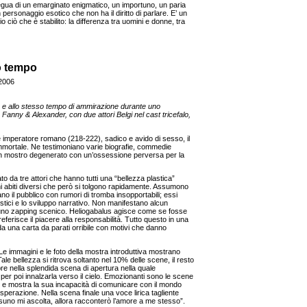
regua di un emarginato enigmatico, un importuno, un paria
personaggio esotico che non ha il diritto di parlare. E’ un
 ciò che è stabilito: la differenza tra uomini e donne, tra
so tempo
 2006
ne e allo stesso tempo di ammirazione durante uno
a Fanny & Alexander, con due attori Belgi nel cast tricefalo,
ane imperatore romano (218-222), sadico e avido di sesso, il
immortale. Ne testimoniano varie biografie, commedie
un mostro degenerato con un’ossessione perversa per la
to da tre attori che hanno tutti una “bellezza plastica”
i abiti diversi che però si tolgono rapidamente. Assumono
 il pubblico con rumori di tromba insopportabili; essi
listici e lo sviluppo narrativo. Non manifestano alcun
n uno zapping scenico. Heliogabalus agisce come se fosse
preferisce il piacere alla responsabilità. Tutto questo in una
a una carta da parati orribile con motivi che danno
e immagini e le foto della mostra introduttiva mostrano
Tale bellezza si ritrova soltanto nel 10% delle scene, il resto
pre nella splendida scena di apertura nella quale
 per poi innalzarla verso il cielo. Emozionanti sono le scene
te e mostra la sua incapacità di comunicare con il mondo
sperazione. Nella scena finale una voce lirica tagliente
suno mi ascolta, allora racconterò l’amore a me stesso”.