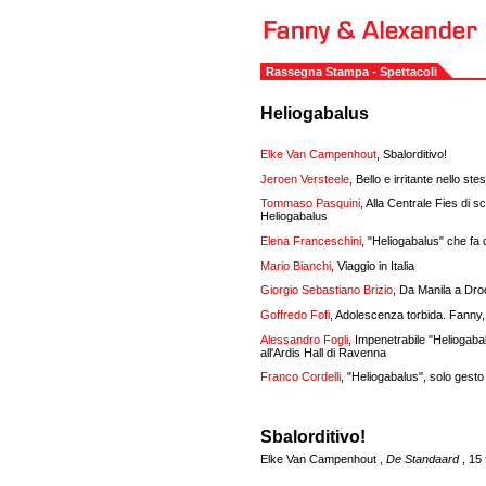
Rassegna Stampa - Spettacoli
Heliogabalus
Elke Van Campenhout
, Sbalorditivo!
Jeroen Versteele
, Bello e irritante nello st
Tommaso Pasquini
, Alla Centrale Fies di sc
Heliogabalus
Elena Franceschini
, "Heliogabalus" che fa 
Mario Bianchi
, Viaggio in Italia
Giorgio Sebastiano Brizio
, Da Manila a Drode
Goffredo Fofi
, Adolescenza torbida. Fanny,
Alessandro Fogli
, Impenetrabile "Heliogaba
all'Ardis Hall di Ravenna
Franco Cordelli
, "Heliogabalus", solo gesto
Sbalorditivo!
Elke Van Campenhout ,
De Standaard
, 15