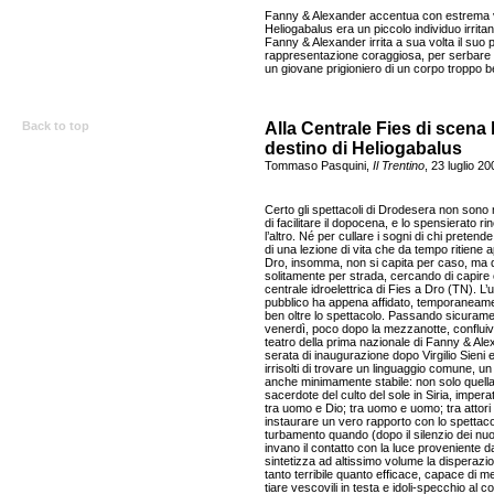
Fanny & Alexander accentua con estrema vio
Heliogabalus era un piccolo individuo irrita
Fanny & Alexander irrita a sua volta il suo
rappresentazione coraggiosa, per serbare ne
un giovane prigioniero di un corpo troppo be
Back to top
Alla Centrale Fies di scena l
destino di Heliogabalus
Tommaso Pasquini,
Il Trentino
, 23 luglio 20
Certo gli spettacoli di Drodesera non sono m
di facilitare il dopocena, e lo spensierato 
l’altro. Né per cullare i sogni di chi preten
di una lezione di vita che da tempo ritiene
Dro, insomma, non si capita per caso, m
solitamente per strada, cercando di capire 
centrale idroelettrica di Fies a Dro (TN). L’u
pubblico ha appena affidato, temporaneament
ben oltre lo spettacolo. Passando sicuramen
venerdì, poco dopo la mezzanotte, confluivan
teatro della prima nazionale di Fanny & Alexan
serata di inaugurazione dopo Virgilio Sieni 
irrisolti di trovare un linguaggio comune, u
anche minimamente stabile: non solo quella 
sacerdote del culto del sole in Siria, imper
tra uomo e Dio; tra uomo e uomo; tra attori 
instaurare un vero rapporto con lo spettacol
turbamento quando (dopo il silenzio dei nuovi
invano il contatto con la luce proveniente d
sintetizza ad altissimo volume la disperazi
tanto terribile quanto efficace, capace di m
tiare vescovili in testa e idoli-specchio al 