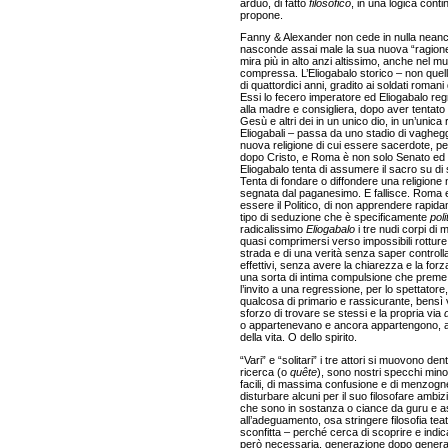
arduo, di fatto
filosofico
, in una logica cont
propone.
Fanny & Alexander non cede in nulla neanc
nasconde assai male la sua nuova “ragione s
mira più in alto anzi altissimo, anche nel m
compressa. L’Eliogabalo storico – non quell
di quattordici anni, gradito ai soldati rom
Essi lo fecero imperatore ed Eliogabalo reg
alla madre e consigliera, dopo aver tentato 
Gesù e altri dei in un unico dio, in un’unica
Eliogabali – passa da uno stadio di vagheg
nuova religione di cui essere sacerdote, pe
dopo Cristo, e Roma è non solo Senato ed Ese
Eliogabalo tenta di assumere il sacro su di sé
Tenta di fondare o diffondere una religion
segnata dal paganesimo. E fallisce. Roma e l
essere il Politico, di non apprendere rapid
tipo di seduzione che è specificamente
poli
radicalissimo
Eliogabalo
i tre nudi corpi di 
quasi comprimersi verso impossibili rotture st
strada e di una verità senza saper controllare
effettivi, senza avere la chiarezza e la forz
una sorta di intima compulsione che preme
l’invito a una regressione, per lo spettatore,
qualcosa di primario e rassicurante, bensì v
sforzo di trovare se stessi e la propria via
o appartenevano e ancora appartengono, a
della vita. O dello spirito.
“Vari” e “solitari” i tre attori si muovono d
ricerca (o
quête
), sono nostri specchi mino
facili, di massima confusione e di menzog
disturbare alcuni per il suo filosofare ambi
che sono in sostanza o ciance da guru e aspi
all’adeguamento, osa stringere filosofia teat
sconfitta – perché cerca di scoprire e indica
però necessaria, generazione dopo genera