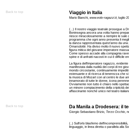
Back to top
Viaggio in Italia
Mario Bianchi,
www.eolo-ragazzi.it
, luglio 
(...) Il nostro viaggio teatrale prosegue 
Boninsegna ancora una volta hanno prepara
riesce miracolosamente a riempire le sale de
programma che ogni anno presenta il meglio
la danza rappresentata quest’anno da una
Omarsdottir. Ha diviso molto il nuovo spetta
figura mitica del giovane imperatore massac
Come spesso accade alla compagnia ravennat
spine e di anfratti nacosti in cui è difficile en
La figura dell'imperatore ragazzo, evident
manifestata dalla nudità dei corpi di tre giov
mondo circostante, continuamente impediti d
estenuante e di ricerca di tenerezza che si 
la musica di Mozart con al centro le due ar
innamorato di tutte le donne, icona perenne 
Ovviamente non tutto è chiaro nello spett
un minore compiacimento della cripticità del
affascinante nonché unico nel teatro italiano.
Back to top
Da Manila a Drodesera: il tes
Giorgio Sebastiano Brizio,
Terzo Occhio
, 
(..) Sull'orlo blasfemo dell'incomprensibilit
linguaggio, in linea diretta o parallela all