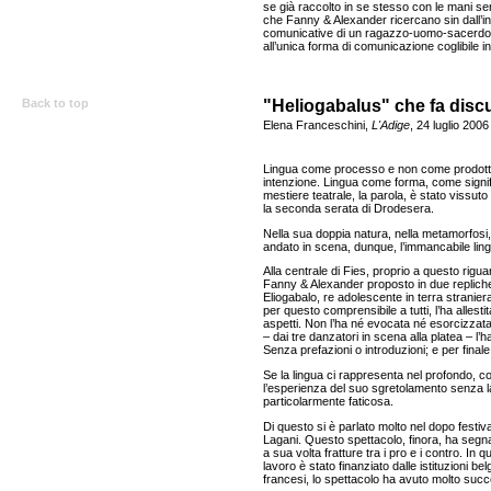
se già raccolto in se stesso con le mani se
che Fanny & Alexander ricercano sin dall’iniz
comunicative di un ragazzo-uomo-sacerdote-
all’unica forma di comunicazione coglibile i
Back to top
"Heliogabalus" che fa disc
Elena Franceschini,
L'Adige
, 24 luglio 2006
Lingua come processo e non come prodotto
intenzione. Lingua come forma, come signifi
mestiere teatrale, la parola, è stato vissut
la seconda serata di Drodesera.
Nella sua doppia natura, nella metamorfosi, 
andato in scena, dunque, l’immancabile lin
Alla centrale di Fies, proprio a questo rigua
Fanny & Alexander proposto in due repliche 
Eliogabalo, re adolescente in terra stranier
per questo comprensibile a tutti, l’ha allest
aspetti. Non l’ha né evocata né esorcizzata
– dai tre danzatori in scena alla platea – l
Senza prefazioni o introduzioni; e per final
Se la lingua ci rappresenta nel profondo,
l’esperienza del suo sgretolamento senza la
particolarmente faticosa.
Di questo si è parlato molto nel dopo festiva
Lagani. Questo spettacolo, finora, ha segn
a sua volta fratture tra i pro e i contro. In q
lavoro è stato finanziato dalle istituzioni b
francesi, lo spettacolo ha avuto molto suc