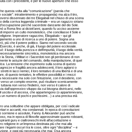
inuità con i precedenti, e per le nuove aperture che esso
he questa volta alla “comunicazione” (parola che
ociale”: intrattenimento e propaganda) ma alza il tiro,
uoversi dissennato dei tre Eliogabali nel chiuso di una scena
o della corriva leggenda criminale – era un ragazzo siriano
ani d’occupazione perché sacerdote danzante del dio Sole.
nò a Roma fino ai diciott’anni, quando fu ucciso assieme
di imporre un culto monoteistico, che conciliasse il Sole e
 religione. Imperatore ragazzino, Eliogabalo – qui gli
giamento a uno di ricerca a uno di potere. Sogna una
rò, più che il potere politico. Siamo nel secondo secolo
rcito, è anche, di già, il luogo del potere ecclesiale.
: il luogo della purezza e dell’impurità, il luogo della verità.
e necessariamente sincretica, monoteistica ma ancora
a Storia, i Militari e i Sacerdoti non gli perdonano di non
amente le astuzie del comando, della manipolazione, di quel
tica
. La tensione che esprimono sulla scena di questo
magrezze e fragilità ancora adolescenti, il loro agitarsi o
retti in lacci nemici, il loro tentativo di una libertà e di una
, di questo tentativo, le effettive possibilità e i mezzi
a necessarie ma solo con l’intuizione, con il desiderio, con
 verso un compito enorme, può risultare scenicamente
 tuttavia non verso l’indietro, non verso il calore di
ia dall’oppressivo viluppo da cui bisogna districarsi, nello
di uscita e di ascesa
, che appartengono (o appartenevano,
 un numero di pochi e pochissimi…) a una precisa età
entro una solitudine che appare obbligata, per così radicale
ritari e accaniti, ma condannati. In epoca di consolazioni
ne sornione e assolute, Fanny & Alexander può anche
zioso, ma in epoca di filosofie approssimate quanto roboanti,
ranti guru e cialtroneschi inviti all’accettazione e
ro religione in un’impresa destinata più che mai alla
re i legami oscuri tra le cose, oltre ogni “disciplina” – e
zione, e oggi più necessaria che mai. Osa ancora