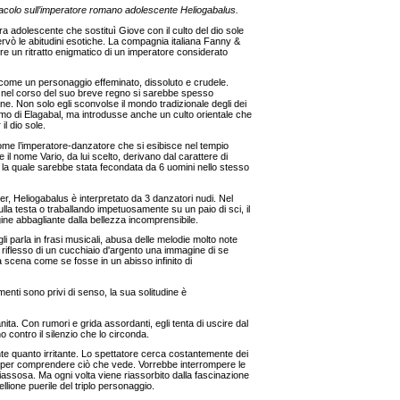
colo sull’imperatore romano adolescente Heliogabalus.
 adolescente che sostituì Giove con il culto del dio sole
rvò le abitudini esotiche. La compagnia italiana Fanny &
rire un ritratto enigmatico di un imperatore considerato
ia come un personaggio effeminato, dissoluto e crudele.
 nel corso del suo breve regno si sarebbe spesso
ane. Non solo egli sconvolse il mondo tradizionale degli dei
o di Elagabal, ma introdusse anche un culto orientale che
l dio sole.
me l’imperatore-danzatore che si esibisce nel tempio
e il nome Vario, da lui scelto, derivano dal carattere di
 la quale sarebbe stata fecondata da 6 uomini nello stesso
, Heliogabalus è interpretato da 3 danzatori nudi. Nel
lla testa o traballando impetuosamente su un paio di sci, il
e abbagliante dalla bellezza incomprensibile.
i parla in frasi musicali, abusa delle melodie molto note
 riflesso di un cucchiaio d'argento una immagine di se
a scena come se fosse in un abisso infinito di
vimenti sono privi di senso, la sua solitudine è
ta. Con rumori e grida assordanti, egli tenta di uscire dal
o contro il silenzio che lo circonda.
te quanto irritante. Lo spettatore cerca costantemente dei
e per comprendere ciò che vede. Vorrebbe interrompere le
assosa. Ma ogni volta viene riassorbito dalla fascinazione
lione puerile del triplo personaggio.