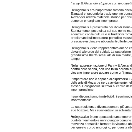
Fanny & Alexander stupisce con uno spetta
Heliogabalus era l’imperatore romano ancora
Elagabal e, secondo la tradizione, ne conse
Alexander utilizza materiale storico per off
come un emarginato incompreso.
Heliogabalus è presentato nei libri di stor
Storicamente, poco si sa sul suo conto ma
scontrato con la cultura e le tradizioni rom
proclamandosi imperatore-pontefice massim
prescriveva danze e abbondanti offerte per i
Heliogabalus viene rappresentato anche co
davanti alle orde dei soldati. La sua origine 
grandissima libertà sessuale di sua madre,
tempo.
Nella rappresentazione di Fanny & Alexander
centro della scena, con una falsa corona su
giovane imperatore appare come un’immagin
L’imperatore non è capace di esprimersi. Egl
delle arie di Mozart e cerca avidamente nel
stesso. Heliogabalus si trova al centro dell
incomprensione.
I suoi discorsi sono inintelligibili, i suoi mo
insormontabile.
La sua resistenza diventa sempre più accani
suo bozzolo. Ma i suoi tentativi si schiantan
Heliogabalus
è uno spettacolo tanto coeren
punti di riferimento e un linguaggio comun
movenze sensuali e fermare la violenza chi
per questo corpo androgino, per questa ribel