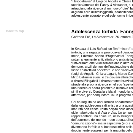
“Heliogabalus” di Luigi de Angelis e Chiara
scenico/attorale dei Fanny & Alexander, si 
artaudiano alla ricerca di un nuovo “dire” f
al grado zero di intelleggibilità, scanditi nel
adolescente adoratore del sole, come imberb
Back to top
Adolescenza torbida. Fanny
Goffredo Fofi,
Lo Straniero nr. 76
, ottobre 
In
Susana
di Luis Buñuel, un film “minore” de
torbida
, una ragazzina provocava il desideri
meno, il diavolo. Anche l’
Eliogabalo
di Fanny
sotterraneamente anticattolico, o anticristi
“universale” che vuol schiacciare le altre e
demone, anzi i demoni dell’inquietudine e dell
viene costretti ad accettare, e non “il diavo
(Luigi de Angelis, Chiara Lagani, Marco Caval
Mirto Baliani ai suoni, e tre giovani attori
e diversi Eliogabali, i diversamente bravis
strade alla propria ricerca e nel suo “spet
una ricerca di sacra potenza e di nuova reli
simili e diversi. Conta la sfida al mondo lung
affermare, per conquistare, in un progetto es
Chi ha seguito da anni l’eroico accaniment
dalla loro adolescenza di artisti a una quas
maturità non esiste, resta colpito dalla diff
ciclo nabokoviano di
Ada e Van
. Un tempo i
rappresentare una chiusura, nello stringer
dell’esterno e del mondo – con spettacoli se
“comunicazione”– ma si aspettava (e ci si a
diventasse farfalla e si buttasse infine nell
doppiamente sorpresi: per la maturità dello