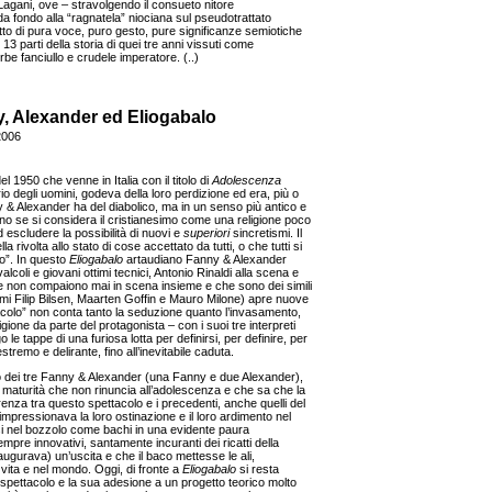
 Lagani, ove – stravolgendo il consueto nitore
da fondo alla “ragnatela” niociana sul pseudotrattato
atto di pura voce, puro gesto, pure significanze semiotiche
le 13 parti della storia di quei tre anni vissuti come
e fanciullo e crudele imperatore. (..)
, Alexander ed Eliogabalo
2006
l 1950 che venne in Italia con il titolo di
Adolescenza
o degli uomini, godeva della loro perdizione ed era, più o
 & Alexander ha del diabolico, ma in un senso più antico e
ano se si considera il cristianesimo come una religione poco
d escludere la possibilità di nuovi e
superiori
sincretismi. Il
a rivolta allo stato di cose accettato da tutti, o che tutti si
lo”. In questo
Eliogabalo
artaudiano Fanny & Alexander
coli e giovani ottimi tecnici, Antonio Rinaldi alla scena e
 che non compaiono mai in scena insieme e che sono dei simili
simi Filip Bilsen, Maarten Goffin e Mauro Milone) apre nuove
tacolo” non conta tanto la seduzione quanto l’invasamento,
gione da parte del protagonista – con i suoi tre interpreti
o le tappe di una furiosa lotta per definirsi, per definire, per
tremo e delirante, fino all’inevitabile caduta.
o dei tre Fanny & Alexander (una Fanny e due Alexander),
i maturità che non rinuncia all’adolescenza e che sa che la
erenza tra questo spettacolo e i precedenti, anche quelli del
mpressionava la loro ostinazione e il loro ardimento nel
si nel bozzolo come bachi in una evidente paura
mpre innovativi, santamente incuranti dei ricatti della
ugurava) un’uscita e che il baco mettesse le ali,
a vita e nel mondo. Oggi, di fronte a
Eliogabalo
si resta
 spettacolo e la sua adesione a un progetto teorico molto