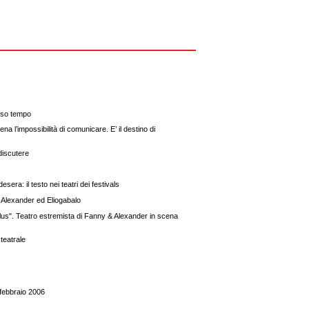
esso tempo
ena l’impossibilità di comunicare. E’ il destino di
discutere
sera: il testo nei teatri dei festivals
 Alexander ed Eliogabalo
lus". Teatro estremista di Fanny & Alexander in scena
 teatrale
 febbraio 2006