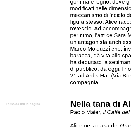
gomma e legno, dove gli 
modificati nelle dimensio
meccanismo di ‘riciclo de
figura stesso, Alice rac
rovescio. Ad accompagnarl
per ritmo, l’attrice Sara 
un’antagonista anch’ess
Marco Molduzzi che, invi
baracca, dà vita allo sp
ha debuttato la settim
di pubblico, da oggi, fin
21 ad Ardis Hall (Via Bon
compagnia.
Nella tana di Al
Torna ad inizio pagina
Paolo Maier,
Il Caffè del
Alice nella casa del Gra