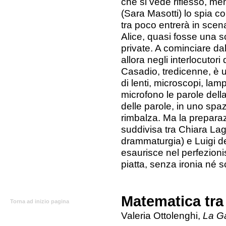
che si vede riflesso, me
(Sara Masotti) lo spia con
tra poco entrerà in scen
Alice, quasi fosse una s
private. A cominciare da
allora negli interlocutori 
Casadio, tredicenne, è 
di lenti, microscopi, lam
microfono le parole della
delle parole, in uno sp
rimbalza. Ma la prepara
suddivisa tra Chiara Laga
drammaturgia) e Luigi de
esaurisce nel perfezioni
piatta, senza ironia né sc
Matematica tra
Torna ad inizio pagina
Valeria Ottolenghi,
La G