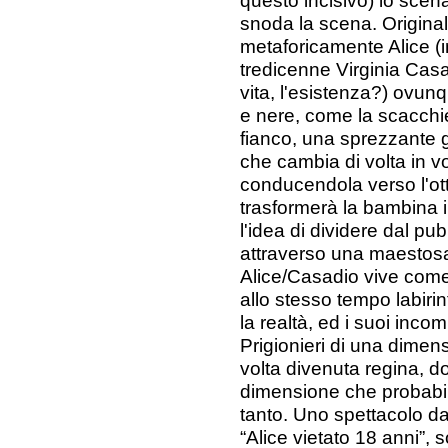
questo incisivo) lo scena
snoda la scena. Originale
metaforicamente Alice (i
tredicenne Virginia Casa
vita, l'esistenza?) ovun
e nere, come la scacchi
fianco, una sprezzante 
che cambia di volta in v
conducendola verso l'ott
trasformerà la bambina 
l'idea di dividere dal p
attraverso una maestosa 
Alice/Casadio vive come
allo stesso tempo labirin
la realtà, ed i suoi incomp
Prigionieri di una dimen
volta divenuta regina, do
dimensione che probabil
tanto. Uno spettacolo da 
“Alice vietato 18 anni”, s