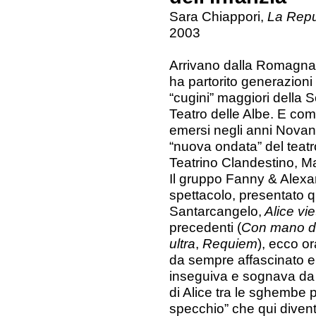
Sara Chiappori,
La Repu
2003
Arrivano dalla Romagna,
ha partorito generazioni 
“cugini” maggiori della 
Teatro delle Albe. E come
emersi negli anni Novanta
“nuova ondata” del teatro
Teatrino Clandestino, M
Il gruppo Fanny & Alexa
spettacolo, presentato qu
Santarcangelo,
Alice vie
precedenti (
Con mano d
ultra
,
Requiem
), ecco o
da sempre affascinato e 
inseguiva e sognava da
di Alice tra le sghembe p
specchio” che qui divent