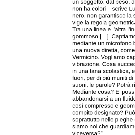
un soggetto, dal peso, d
non ha colori – scrive L
nero, non garantisce la 
vige la regola geometrica
Tra una linea e l’altra l
gommoso […]. Captiamo 
mediante un microfono be
una nuova diretta, come 
Vermicino. Vogliamo cap
vibrazione. Cosa succed
in una tana scolastica, 
fuori, per di più muniti d
suoni, le parole? Potrà r
Mediante cosa? E’ possibil
abbandonarsi a un fluido
così compresso e geometr
compito designato? Può l
soprattutto nelle pieghe
siamo noi che guardiamo
viceversa?”