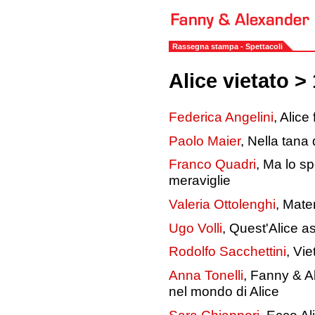
Rassegna stampa - Spettacoli
Alice vietato >
Federica Angelini
, Alice
Paolo Maier
, Nella tana 
Franco Quadri
, Ma lo s
meraviglie
Valeria Ottolenghi
, Mate
Ugo Volli
, Quest'Alice as
Rodolfo Sacchettini
, Vi
Anna Tonelli
, Fanny & A
nel mondo di Alice
Sara Chiappori
, Ecco Al