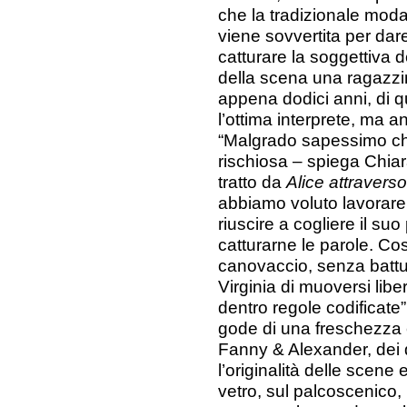
che la tradizionale moda
viene sovvertita per dar
catturare la soggettiva 
della scena una ragazzin
appena dodici anni, di q
l’ottima interprete, ma a
“Malgrado sapessimo ch
rischiosa – spiega Chiar
tratto da
Alice attravers
abbiamo voluto lavorare
riuscire a cogliere il suo
catturarne le parole. Co
canovaccio, senza battut
Virginia di muoversi lib
dentro regole codificate”
gode di una freschezza e
Fanny & Alexander, dei q
l’originalità delle scene 
vetro, sul palcoscenico,