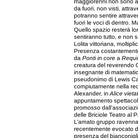
maggiorenni non sono a
da fuori, non visti, attr
potranno sentire attrave
fuori le voci di dentro. M
Quello spazio resterà lo
sentiranno tutto, e non s
Lolita vittoriana, moltip
Presenza costantemente 
da
Ponti in core
a
Requ
creatura del reverendo
insegnante di matematica
pseudonimo di Lewis Car
compiutamente nella re
Alexander, in
Alice vieta
appuntamento spettacol
promosso dall’associazi
delle Briciole Teatro al 
L’amato gruppo ravennate 
recentemente evocato da
presenza del bianconigli