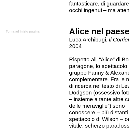
fantasticare, di guardare
occhi ingenui – ma atten
Alice nel paes
Torna ad inizio pagina
Luca Archibugi,
Il Corri
2004
Rispetto all' “Alice” di B
paragone, lo spettacolo “
gruppo Fanny & Alexand
complementare. Fra le n
di ricerca nel testo di L
Dodgson (ossessivo foto
– insieme a tante altre c
delle meraviglie”) sono i 
conoscere – più distanti 
spettacolo di Wilson – or
vitale, scherzo parados