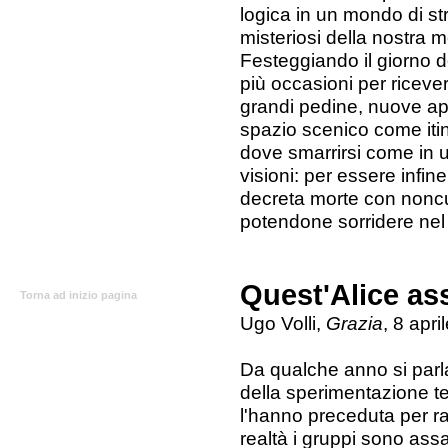
logica in un mondo di s
misteriosi della nostra 
Festeggiando il giorno
più occasioni per ricever
grandi pedine, nuove appa
spazio scenico come itin
dove smarrirsi come in u
visioni: per essere infin
decreta morte con noncu
potendone sorridere nel 
Quest'Alice ass
Torna ad inizio pagina
Ugo Volli,
Grazia
, 8 apr
Da qualche anno si par
della sperimentazione te
l'hanno preceduta per ra
realtà i gruppi sono assa