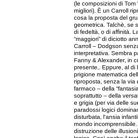
(le composizioni di Tom 
migliori). È un Carroll ri
cosa la proposta del gru
geometrica. Talchè, se s
di fedeltà, o di affinità.
“maggiori” di diciotto an
Carroll – Dodgson sen
interpretativa. Sembra p
Fanny & Alexander, in c
presente,. Eppure, al di l
prigione matematica dell
riproposta, senza la via 
farmaco – della “fantasi
soprattutto – della versa
e grigia (per via delle s
paradossi logici dominano
disturbata, l'ansia infant
mondo incomprensibile. 
distruzione delle illusio