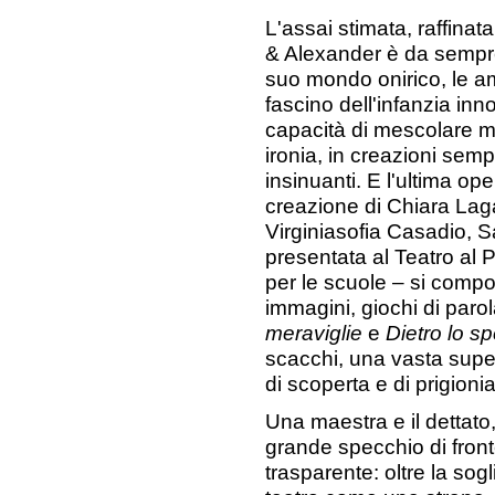
L'assai stimata, raffin
& Alexander è da sempre a
suo mondo onirico, le amb
fascino dell'infanzia in
capacità di mescolare m
ironia, in creazioni sem
insinuanti. E l'ultima op
creazione di Chiara Laga
Virginiasofia Casadio, 
presentata al Teatro al P
per le scuole – si compon
immagini, giochi di paro
meraviglie
e
Dietro lo s
scacchi, una vasta superf
di scoperta e di prigion
Una maestra e il dettato,
grande specchio di front
trasparente: oltre la sog