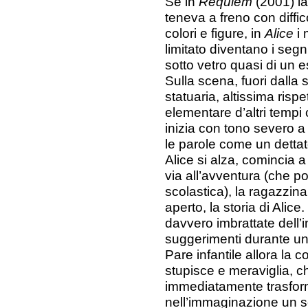
Se in
Requiem
(2001) la
teneva a freno con diffi
colori e figure, in
Alice
i 
limitato diventano i segni
sotto vetro quasi di un 
Sulla scena, fuori dalla
statuaria, altissima ris
elementare d’altri tempi 
inizia con tono severo a
le parole come un dettat
Alice si alza, comincia 
via all’avventura (che p
scolastica), la ragazzina
aperto, la storia di Alic
davvero imbrattate dell’i
suggerimenti durante u
Pare infantile allora la 
stupisce e meraviglia, c
immediatamente trasfor
nell’immaginazione un 