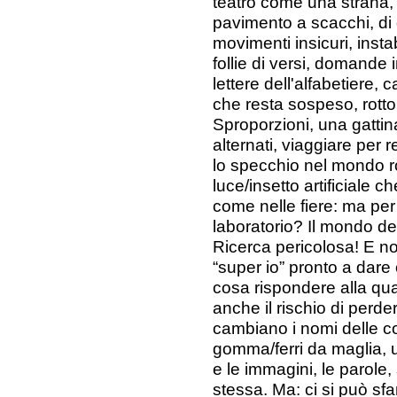
teatro come una strana, i
pavimento a scacchi, d
movimenti insicuri, insta
follie di versi, domande 
lettere dell'alfabetiere, ca
che resta sospeso, rotto
Sproporzioni, una gatti
alternati, viaggiare per 
lo specchio nel mondo r
luce/insetto artificiale 
come nelle fiere: ma per
laboratorio? Il mondo del
Ricerca pericolosa! E no
“super io” pronto a dare o
cosa rispondere alla quar
anche il rischio di perde
cambiano i nomi delle c
gomma/ferri da maglia, u
e le immagini, le parole,
stessa. Ma: ci si può sf