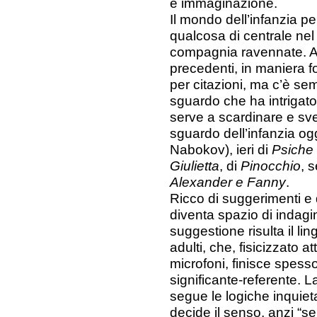
e immaginazione.
Il mondo dell’infanzia p
qualcosa di centrale ne
compagnia ravennate. Ali
precedenti, in maniera fo
per citazioni, ma c’è semp
sguardo che ha intrigato 
serve a scardinare e sve
sguardo dell’infanzia og
Nabokov), ieri di
Psiche
Giulietta
, di
Pinocchio
, 
Alexander e Fanny
.
Ricco di suggerimenti e d
diventa spazio di indagin
suggestione risulta il li
adulti, che, fisicizzato a
microfoni, finisce spesso i
significante-referente. 
segue le logiche inquiet
decide il senso, anzi “se