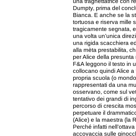
una traghettatrice con 
Dumpty, prima del conclu
Bianca. E anche se la st
tortuosa e riserva mille 
tragicamente segnata, e g
una volta un’unica direz
una rigida scacchiera edu
alla mèta prestabilita, 
per Alice della presunta 
F&A leggono il testo in 
collocano quindi Alice a 
propria scuola (o mondo) d
rappresentati da una mul
osservano, come sul vetr
tentativo dei grandi di ing
percorso di crescita mo
perpetuare il drammatico
(Alice) e la maestra (la 
Perché infatti nell’ottava
accovaccia sulle ginocch