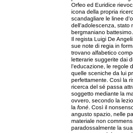
Orfeo ed Euridice rievoc
icona della propria rice
scandagliare le linee d’o
dell’adolescenza, stato n
bergmaniano battesimo.
Il regista Luigi De Angel
sue note di regia in for
trovano alfabetico compe
letterarie suggerite dai d
l’educazione, le regole 
quelle sceniche da lui p
perfettamente. Così la ri
ricerca del sé passa attr
soggetto mediante la ma
ovvero, secondo la lezi
la
foné
. Così il nonsens
angusto spazio, nelle p
materiale non commens
paradossalmente la sua 