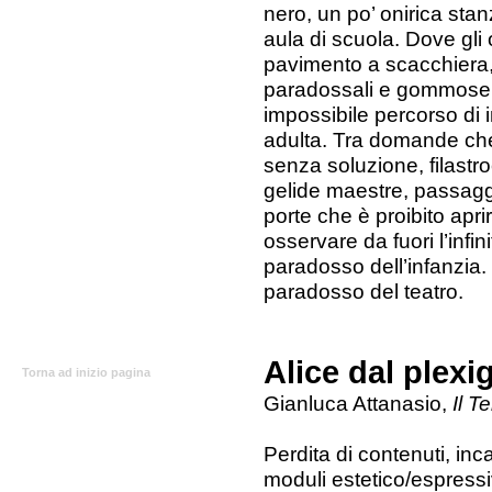
nero, un po’ onirica stan
aula di scuola. Dove gli
pavimento a scacchiera,
paradossali e gommose,
impossibile percorso di in
adulta. Tra domande ch
senza soluzione, filastr
gelide maestre, passaggi
porte che è proibito apri
osservare da fuori l’infi
paradosso dell’infanzia.
paradosso del teatro.
Alice dal plexig
Torna ad inizio pagina
Gianluca Attanasio,
Il 
Perdita di contenuti, in
moduli estetico/espressi