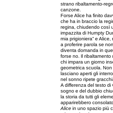
strano ribaltamento-regr
canzone.
Forse Alice ha finito dav
che ha in braccio la reg
regina, chiudendo così 
impazzita di Humpty Dum
mia prigioniera” e Alice,
a proferire parola se no
diventa domanda in ques
forse no. Il ribaltamento
chi impara un giorno in
geometrica scuola. Non co
lasciano aperti gli inter
nel sonno ripete gracchia
A differenza del testo di
sogno e del dubbio chiu
la storia da tutti gli elem
apparirebbero consolator
Alice
in uno spazio più co