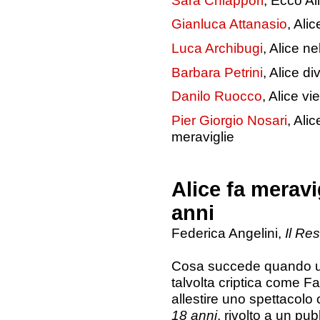
Gianluca Attanasio
, Ali
Luca Archibugi
, Alice n
Barbara Petrini
, Alice d
Danilo Ruocco
, Alice vi
Pier Giorgio Nosari
, Ali
meraviglie
Alice fa meravi
anni
Federica Angelini,
Il Res
Cosa succede quando 
talvolta criptica come F
allestire uno spettacol
18 anni
, rivolto a un p