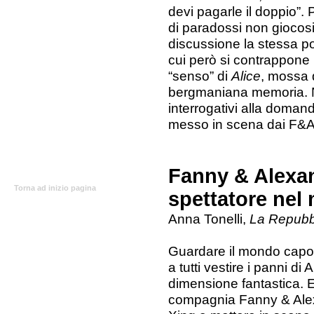
devi pagarle il doppio”. 
di paradossi non giocosi
discussione la stessa pos
cui però si contrappone l
“senso” di
Alice
, mossa 
bergmaniana memoria. N
interrogativi alla doman
messo in scena dai F&A
Fanny & Alexan
Torna ad inizio pagina
spettatore nel
Anna Tonelli,
La Repubb
Guardare il mondo capov
a tutti vestire i panni di
dimensione fantastica. E
compagnia Fanny & Alexa