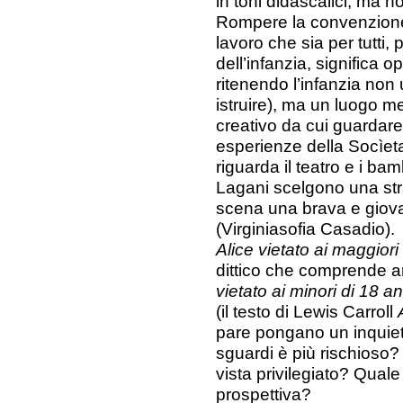
in toni didascalici, ma n
Rompere la convenzione 
lavoro che sia per tutti
dell’infanzia, significa 
ritenendo l’infanzia non
istruire), ma un luogo 
creativo da cui guardare
esperienze della Socìet
riguarda il teatro e i ba
Lagani scelgono una str
scena una brava e giov
(Virginiasofia Casadio).
Alice vietato ai maggiori
dittico che comprende an
vietato ai minori di 18 an
(il testo di Lewis Carroll
pare pongano un inquie
sguardi è più rischioso? 
vista privilegiato? Qual
prospettiva?