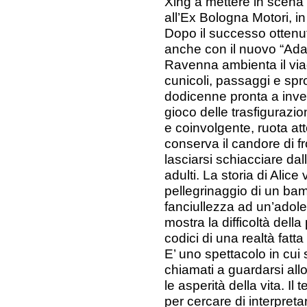
Xing a mettere in scena 
all’Ex Bologna Motori, in
Dopo il successo ottenut
anche con il nuovo “Ada,
Ravenna ambienta il via
cunicoli, passaggi e sp
dodicenne pronta a invest
gioco delle trasfigurazio
e coinvolgente, ruota att
conserva il candore di f
lasciarsi schiacciare dal
adulti. La storia di Alice
pellegrinaggio di un b
fanciullezza ad un’adol
mostra la difficoltà della
codici di una realtà fatt
E’ uno spettacolo in cui 
chiamati a guardarsi al
le asperità della vita. Il 
per cercare di interpret