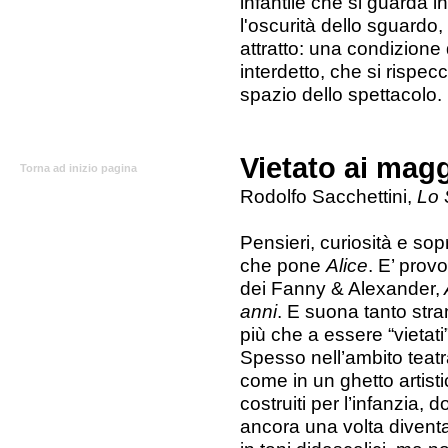
infantile che si guarda i
l'oscurità dello sguardo,
attratto: una condizione 
interdetto, che si rispec
spazio dello spettacolo.
Vietato ai mag
Torna ad inizio pagina
Rodolfo Sacchettini,
Lo 
Pensieri, curiosità e so
che pone
Alice
. E’ provo
dei Fanny & Alexander,
anni
. E suona tanto stran
più che a essere “vietati”
Spesso nell’ambito teatr
come in un ghetto artisti
costruiti per l’infanzia, d
ancora una volta divent